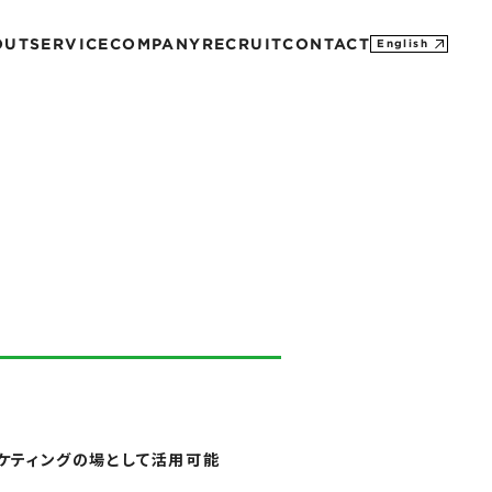
OUT
SERVICE
COMPANY
RECRUIT
CONTACT
English
MISSION
CONTACT
PROFILE
M&A
SDGs
HISTORY
ーケティングの場として活用可能