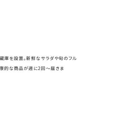
蔵庫を設置。
新鮮なサラダや旬のフル
健康的な商品が週に2回〜届きま
す。