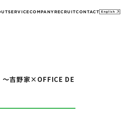
OUT
SERVICE
COMPANY
RECRUIT
CONTACT
English
MISSION
CONTACT
PROFILE
M&A
SDGs
HISTORY
〜吉野家×OFFICE DE