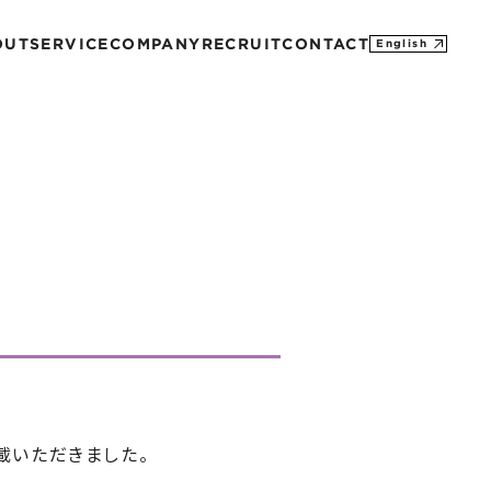
OUT
SERVICE
COMPANY
RECRUIT
CONTACT
English
MISSION
CONTACT
PROFILE
M&A
SDGs
HISTORY
載いただきました。