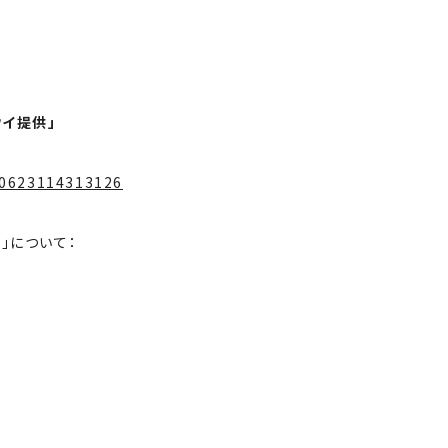
ウイ提供」
60623114313126
I」について：