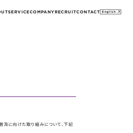
OUT
SERVICE
COMPANY
RECRUIT
CONTACT
English
MISSION
CONTACT
PROFILE
M&A
SDGs
HISTORY
」普及に向けた取り組みについて、下記