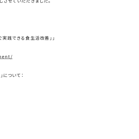
話しさせていただきました。
ぐ実践できる食生活改善」」
ment/
I」について：