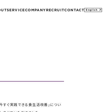
OUT
SERVICE
COMPANY
RECRUIT
CONTACT
English
MISSION
CONTACT
PROFILE
M&A
SDGs
HISTORY
「今すぐ実践できる食生活改善」につい