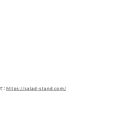
て：
https://salad-stand.com/