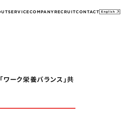
OUT
SERVICE
COMPANY
RECRUIT
CONTACT
English
MISSION
CONTACT
PROFILE
M&A
SDGs
HISTORY
の「ワーク栄養バランス」共