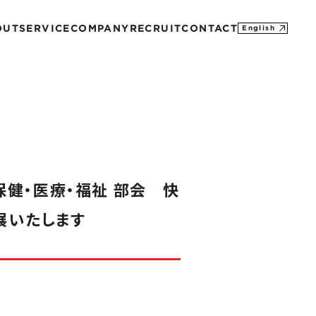
OUT
SERVICE
COMPANY
RECRUIT
CONTACT
English
MISSION
CONTACT
PROFILE
M&A
SDGs
HISTORY
「保健・医療・福祉 部会 快
展いたします